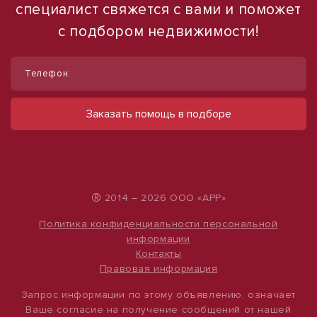
специалист свяжется с вами и поможет
с подбором недвижимости!
1
1
/
/
11
16
Телефон:
Сдаю помещение свободного
Продаю торговое помещение, 554 м²
назначения, 300 м²
ул Павловская
Заказать помощь в подборе
28 000 000 руб.
ул Бородинская, д. 125
180 000 руб.
50 542 руб./м²
600 руб./м²
®
2014 – 2026 ООО «АРР»
Политика конфиденциальности персональной
информации
Контакты
Правовая информация
Запрос информации по этому объявлению, означает
Ваше согласие на получение сообщений от нашей