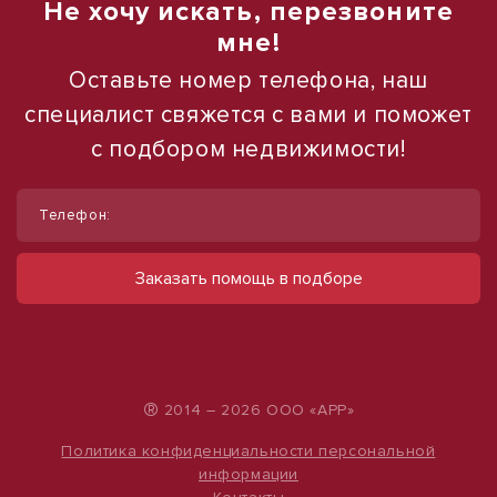
Не хочу искать, перезвоните
мне!
Оставьте номер телефона, наш
специалист свяжется с вами и поможет
с подбором недвижимости!
1
1
/
/
12
16
Телефон:
Продам торговое помещение, 55,8 м²
Продаю торговое помещение, 554 м²
ул им. Ивана Беличенко, д. 97
ул Павловская
Заказать помощь в подборе
13 950 000 руб.
28 000 000 руб.
250 000 руб./м²
50 542 руб./м²
®
2014 – 2026 ООО «АРР»
Политика конфиденциальности персональной
информации