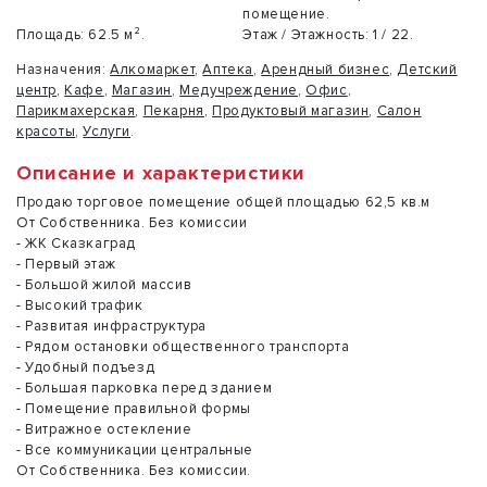
помещение.
Площадь:
62.5 м².
Этаж / Этажность:
1 / 22.
Назначения:
Алкомаркет
,
Аптека
,
Арендный бизнес
,
Детский
центр
,
Кафе
,
Магазин
,
Медучреждение
,
Офис
,
Парикмахерская
,
Пекарня
,
Продуктовый магазин
,
Салон
красоты
,
Услуги
.
Описание и характеристики
Продаю торговое помещение общей площадью 62,5 кв.м
От Собственника. Без комиссии
- ЖК Сказкаград
- Первый этаж
- Большой жилой массив
- Высокий трафик
- Развитая инфраструктура
- Рядом остановки общественного транспорта
- Удобный подъезд
- Большая парковка перед зданием
- Помещение правильной формы
- Витражное остекление
- Все коммуникации центральные
От Собственника. Без комиссии.