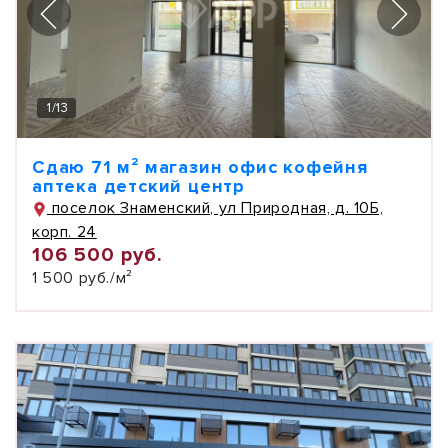
1
/
13
Сдаю 71 м² магазин офис кофейня
аптека детский центр
поселок Знаменский, ул Природная, д. 10Б,
корп. 24
106 500 руб.
1 500 руб./м²