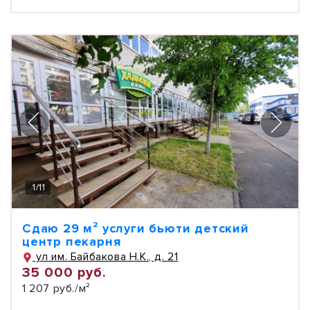
1
/
11
Сдаю 29 м² услуги бьюти детский
центр пекарня
ул им. Байбакова Н.К., д. 21
35 000 руб.
1 207 руб./м²