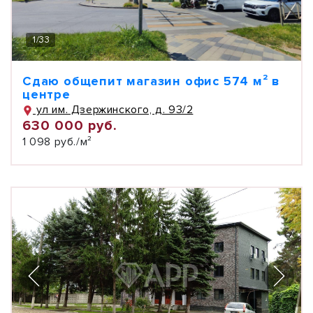
1
/
33
Сдаю общепит магазин офис 574 м² в
центре
ул им. Дзержинского, д. 93/2
630 000 руб.
1 098 руб./м²