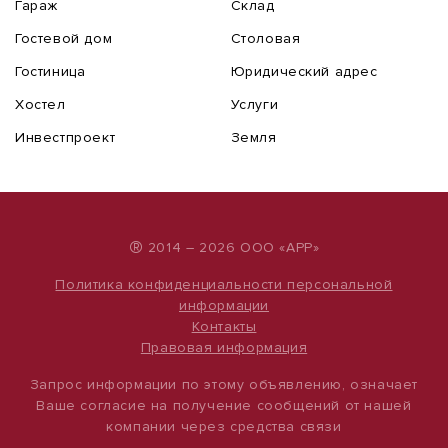
Гараж
Склад
Гостевой дом
Столовая
Гостиница
Юридический адрес
Хостел
Услуги
Инвестпроект
Земля
®
2014 – 2026 ООО «АРР»
Политика конфиденциальности персональной
информации
Контакты
Правовая информация
Запрос информации по этому объявлению, означает
Ваше согласие на получение сообщений от нашей
компании через средства связи