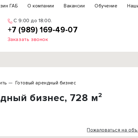
зин ГАБ
О компании
Вакансии
Обучение
Наш
C 9:00 до 18:00.
+7 (989) 169-49-07
Заказать звонок
Продажа
ить
Готовый арендный бизнес
ьный участок
Офис
дный бизнес, 728 м²
ьное здание
Торговое помещение
бщепит
Свободного назначения
с-центр
Склад
вый центр
Бизнес
Пожаловаться на объ