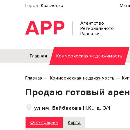
Город:
Краснодар
Мага
АРР
Агентство
Регионального
Развития
Главная
Коммерческая недвижимость
Аренда
Главная
Коммерческая недвижимость
Куп
Офис
Земел
Продаю готовый арен
Торговое помещение
Отдел
Свободного назначения
Под о
ул им. Байбакова Н.К., д. 3/1
Склад
Бизне
Производство
Торго
Фотографии
Карта