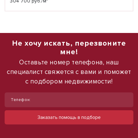
304 700 руб./м²
Не хочу искать, перезвоните
мне!
Оставьте номер телефона, наш
специалист свяжется с вами и поможет
с подбором недвижимости!
1
1
/
/
10
16
Телефон:
Продаю готовый арендный бизнес, 72
Продаю торговое помещение, 554 м²
м²
ул Павловская
Заказать помощь в подборе
28 000 000 руб.
ул Восточно-Кругликовская, д. 22/3
25 500 000 руб.
50 542 руб./м²