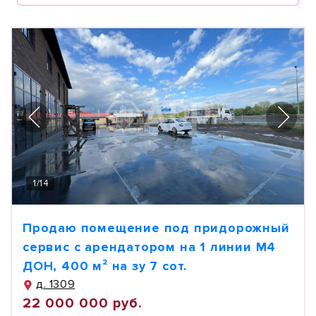
1
/
14
Продаю помещение под придорожный
сервис с арендатором на 1 линии М4
ДОН, 400 м² на зу 7 сот.
д. 1309
22 000 000 руб.