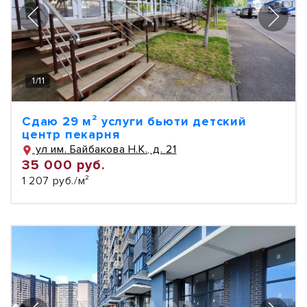
1
/
11
Сдаю 29 м² услуги бьюти детский
центр пекарня
ул им. Байбакова Н.К., д. 21
35 000 руб.
1 207 руб./м²