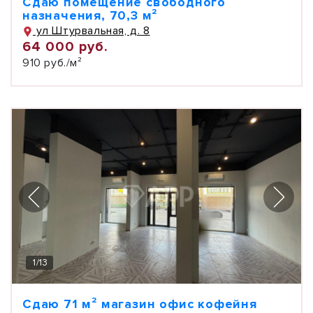
Сдаю помещение свободного
назначения, 70,3 м²
ул Штурвальная, д. 8
64 000 руб.
910 руб./м²
1
/
13
Сдаю 71 м² магазин офис кофейня