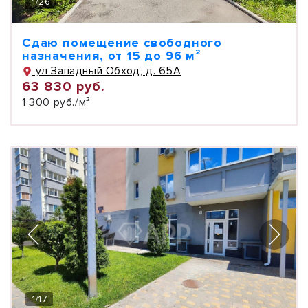
1
/
26
Сдаю помещение свободного
назначения, от 15 до 96 м²
ул Западный Обход, д. 65А
63 830 руб.
1 300 руб./м²
1
/
17