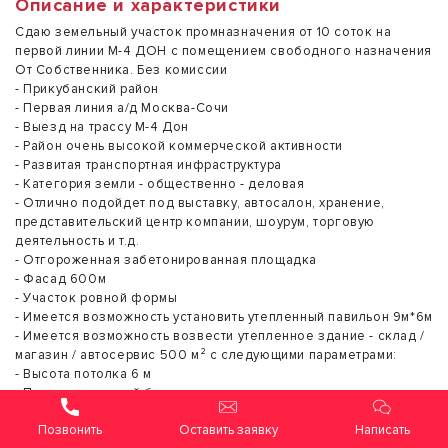
Описание и характеристики
Сдаю земельный участок промназначения от 10 соток на
первой линии М-4 ДОН с помещением свободного назначения
От Собственника. Без комиссии
- Прикубанский район
- Первая линия а/д Москва-Сочи
- Выезд на трассу М-4 Дон
- Район очень высокой коммерческой активности
- Развитая транспортная инфраструктура
- Категория земли - общественно - деловая
- Отлично подойдет под выставку, автосалон, хранение,
представительский центр компании, шоурум, торговую
деятельность и т.д.
- Отгороженная забетонированная площадка
- Фасад 600м
- Участок ровной формы
- Имеется возможность установить утепленный павильон 9м*6м
- Имеется возможность возвести утепленное здание - склад /
магазин / автосервис 500 м² с следующими параметрами:
- Высота потолка 6 м
- Пол: топпинговый бетон - антипыль
- Стены: сэндвич-панели 100 мм
Оставить заявку
Написать
- Панорамное витражное остекление для наилучшей