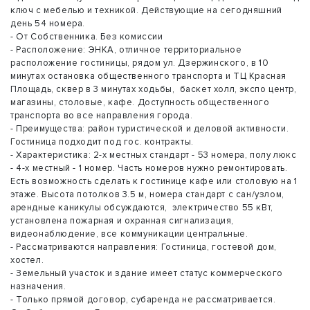
ключ с мебелью и техникой. Действующие на сегодняшний
день 54 номера.
- От Собственника. Без комиссии
- Расположение: ЭНКА, отличное территориальное
расположение гостиницы, рядом ул. Дзержинского, в 10
минутах остановка общественного транспорта и ТЦ Красная
Площадь, сквер в 3 минутах ходьбы, баскет холл, экспо центр,
магазины, столовые, кафе. Доступность общественного
транспорта во все направления города.
- Преимущества: район туристической и деловой активности.
Гостиница подходит под гос. контракты.
- Характеристика: 2-х местных стандарт - 53 номера, полу люкс
- 4-х местный - 1 номер. Часть номеров нужно ремонтировать.
Есть возможность сделать к гостинице кафе или столовую на 1
этаже. Высота потолков 3.5 м, номера стандарт с сан/узлом,
арендные каникулы обсуждаются, электричество 55 кВт,
установлена пожарная и охранная сигнализация,
видеонаблюдение, все коммуникации центральные.
- Рассматриваются направления: Гостиница, гостевой дом,
хостел.
- Земельный участок и здание имеет статус коммерческого
назначения.
- Только прямой договор, субаренда не рассматривается.