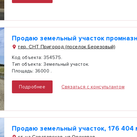
тер. СНТ Пригород (поселок Березовый)
Код объекта:
354575.
Тип объекта:
Земельный участок.
Площадь:
36000 .
Подробнее
Связаться с консультантом
Продаю земельный участок, 176 404 
ст-ца Саратовская, ул Ореховая