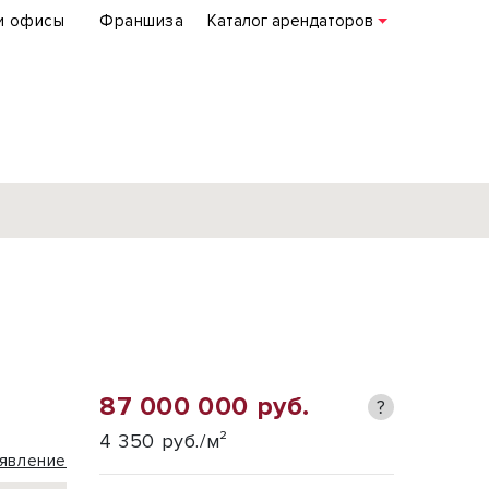
и офисы
Франшиза
Каталог арендаторов
База объектов
коммерческой
недвижимости
по всей России
87 000 000 руб.
?
Подробнее
4 350 руб./м²
явление