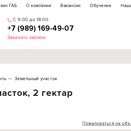
зин ГАБ
О компании
Вакансии
Обучение
Наш
C 9:00 до 18:00.
+7 (989) 169-49-07
Заказать звонок
Продажа
ить
Земельный участок
ьный участок
Офис
сток, 2 гектар
ьное здание
Торговое помещение
бщепит
Свободного назначения
с-центр
Склад
вый центр
Бизнес
Пожаловаться на объ