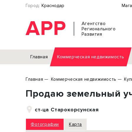
Город:
Краснодар
Мага
АРР
Агентство
Регионального
Развития
Главная
Коммерческая недвижимость
Аренда
Главная
Коммерческая недвижимость
Куп
Офис
Земел
Продаю земельный уча
Торговое помещение
Отдел
Свободного назначения
Под о
ст-ца Старокорсунская
Склад
Бизне
Производство
Торго
Фотографии
Карта