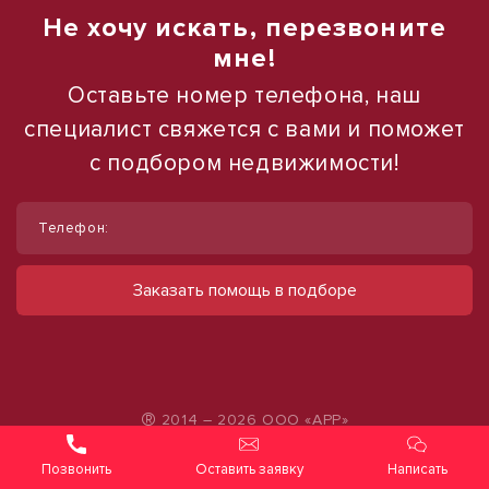
Не хочу искать, перезвоните
мне!
Оставьте номер телефона, наш
специалист свяжется с вами и поможет
с подбором недвижимости!
1
1
/
/
10
16
Телефон:
Продаю земельный участок, 48,21 ар
Продаю торговое помещение, 554 м²
(сотка)
ул Павловская
Заказать помощь в подборе
28 000 000 руб.
ул Воронежская, д. 43
150 000 000 руб.
50 542 руб./м²
31 114 руб./м²
®
2014 – 2026 ООО «АРР»
Политика конфиденциальности персональной
Оставить заявку
Написать
информации