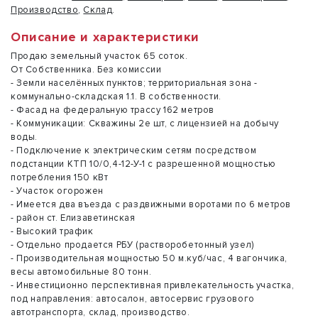
Производство
,
Склад
.
Описание и характеристики
Продаю земельный участок 65 соток.
От Собственника. Без комиссии
- Земли населённых пунктов; территориальная зона -
коммунально-складская 1.1. В собственности.
- Фасад на федеральную трассу 162 метров
- Коммуникации: Скважины 2е шт, с лицензией на добычу
воды.
- Подключение к электрическим сетям посредством
подстанции КТП 10/0,4-12-У-1 с разрешенной мощностью
потребления 150 кВт
- Участок огорожен
- Имеется два въезда с раздвижными воротами по 6 метров
- район ст. Елизаветинская
- Высокий трафик
- Отдельно продается РБУ (растворобетонный узел)
- Производительная мощностью 50 м.куб/час, 4 вагончика,
весы автомобильные 80 тонн.
- Инвестиционно перспективная привлекательность участка,
под направления: автосалон, автосервис грузового
автотранспорта, склад, производство.