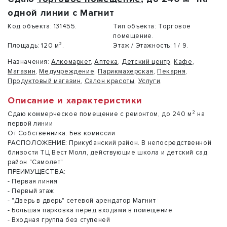
одной линии с Магнит
Код объекта:
131455.
Тип объекта:
Торговое
помещение.
Площадь:
120 м².
Этаж / Этажность:
1 / 9.
Назначения:
Алкомаркет
,
Аптека
,
Детский центр
,
Кафе
,
Магазин
,
Медучреждение
,
Парикмахерская
,
Пекарня
,
Продуктовый магазин
,
Салон красоты
,
Услуги
.
Описание и характеристики
Сдаю коммерческое помещение с ремонтом, до 240 м² на
первой линии
От Собственника. Без комиссии
РАСПОЛОЖЕНИЕ: Прикубанский район. В непосредственной
близости ТЦ Вест Молл, действующие школа и детский сад,
район "Самолет"
ПРЕИМУЩЕСТВА:
- Первая линия
- Первый этаж
- "Дверь в дверь" сетевой арендатор Магнит
- Большая парковка перед входами в помещение
- Bходная группа бeз ступеней