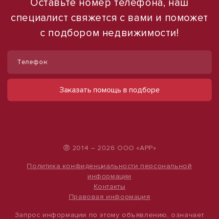
Оставьте номер телефона, наш
специалист свяжется с вами и поможет
с подбором недвижимости!
1
1
/
/
11
16
Телефон:
Сдам торговое помещение, 110 м²
Продаю торговое помещение, 554 м²
ул им. 40-летия Победы, д. 160
ул Павловская
Заказать помощь в подборе
330 000 руб.
28 000 000 руб.
3 000 руб./м²
50 542 руб./м²
®
2014 – 2026 ООО «АРР»
Политика конфиденциальности персональной
информации
Контакты
Правовая информация
Запрос информации по этому объявлению, означает