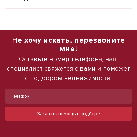
Не хочу искать, перезвоните
мне!
Оставьте номер телефона, наш
специалист свяжется с вами и поможет
с подбором недвижимости!
1
1
/
/
11
16
Телефон:
Сдам торговое помещение, 110 м²
Продаю торговое помещение, 554 м²
ул им. 40-летия Победы, д. 160
ул Павловская
Заказать помощь в подборе
330 000 руб.
28 000 000 руб.
3 000 руб./м²
50 542 руб./м²