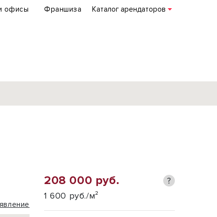
и офисы
Франшиза
Каталог арендаторов
База объектов
коммерческой
недвижимости
по всей России
208 000 руб.
?
Подробнее
1 600 руб./м²
явление