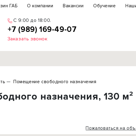
зин ГАБ
О компании
Вакансии
Обучение
Наш
C 9:00 до 18:00.
+7 (989) 169-49-07
Заказать звонок
Продажа
ть
Помещение свободного назначения
ьный участок
Офис
одного назначения, 130 м²
ьное здание
Торговое помещение
бщепит
Свободного назначения
с-центр
Склад
вый центр
Бизнес
Пожаловаться на объ