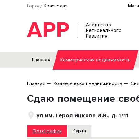
Город:
Краснодар
Мага
АРР
Агентство
Регионального
Развития
Главная
Коммерческая недвижимость
Аренда
Главная
Коммерческая недвижимость
Сня
Офис
Земел
Сдаю помещение своб
Торговое помещение
Отдел
Свободного назначения
Под о
ул им. Героя Яцкова И.В., д. 1/11
Склад
Бизне
Производство
Торго
Фотографии
Карта