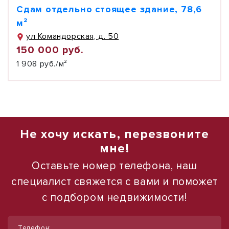
Сдам отдельно стоящее здание, 78,6
м²
ул Командорская, д. 50
150 000 руб.
1 908 руб./м²
Не хочу искать, перезвоните
мне!
Оставьте номер телефона, наш
специалист свяжется с вами и поможет
с подбором недвижимости!
1
1
/
/
15
16
Телефон: