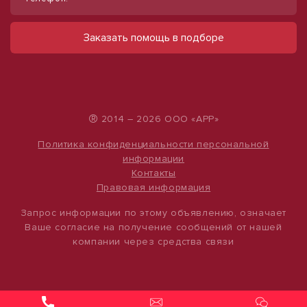
Сдам отдельно стоящее здание, 78,6
Продаю торговое помещение, 554 м²
м²
ул Павловская
Заказать помощь в подборе
28 000 000 руб.
ул Командорская, д. 50
150 000 руб.
50 542 руб./м²
1 908 руб./м²
®
2014 – 2026 ООО «АРР»
Политика конфиденциальности персональной
информации
Контакты
Правовая информация
Запрос информации по этому объявлению, означает
Ваше согласие на получение сообщений от нашей
компании через средства связи
1
/
10
Сдаю торговое помещение, 554 м²