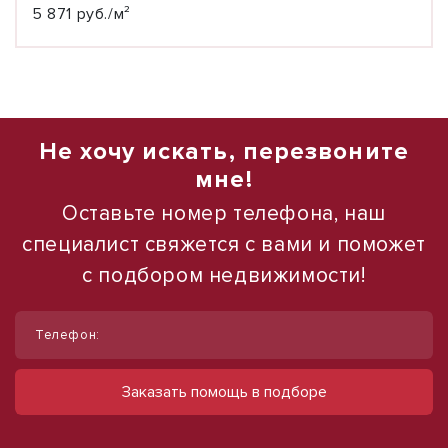
5 871 руб./м²
Не хочу искать, перезвоните
мне!
Оставьте номер телефона, наш
специалист свяжется с вами и поможет
с подбором недвижимости!
1
1
/
/
26
16
Телефон:
Продаю земельный участок
Продаю торговое помещение, 554 м²
промназначения, 3,6 гектар
ул Павловская
Заказать помощь в подборе
28 000 000 руб.
тер. СНТ Пригород (поселок Березовый)
94 000 000 руб.
50 542 руб./м²