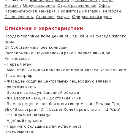
Магазин
,
Медучреждение
,
Отдых/развлечения
,
Офис
,
Парикмахерская
,
Пекарня
,
Продуктовый магазин
,
Ресторан
,
Салон красоты
,
Столовая
,
Услуги
,
Юридический адрес
.
Описание и характеристики
Продаю торговые помещения от 37,16 кв.м. на фасаде жилого
дома
От Собственника. Без комиссии
Расположение: Прикубанский район, первая линия, ул.
Конгрессная
- Первый этаж
- Масштабный жилой комплекс комфорт-класса: 21 жилой дом,
11 тыс. квартир
- Фасад выходит на центральную пешеходную аллею и
проезжую часть
- Заезд и выезд ул. Западный обход и
- ЖК Европея - 1км, ЖК Достояние - 1 км
- В непосредственной близости гипер Магнит, Лемана Про,
ВВК "Экспоград - ЮГ", Баскет Холл Город спорта, ТЦ "Сыр",
ТРЦ "Красная Площадь"
- Удобный подъезд
- Паркинг с большим количеством мест
Преимущества: