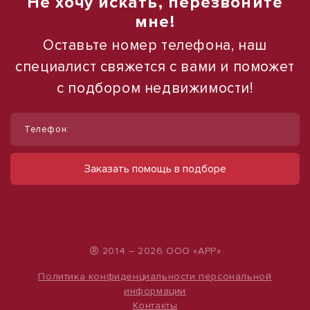
Не хочу искать, перезвоните
мне!
Оставьте номер телефона, наш
специалист свяжется с вами и поможет
с подбором недвижимости!
1
1
/
/
16
16
Телефон:
Продам торговое помещение, 46,8 м²
Продаю торговое помещение, 554 м²
ул им. Мачуги В.Н., д. 160
ул Павловская
Заказать помощь в подборе
10 764 000 руб.
28 000 000 руб.
230 000 руб./м²
50 542 руб./м²
®
2014 – 2026 ООО «АРР»
Политика конфиденциальности персональной
информации
Контакты