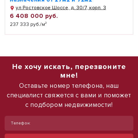
ул Ростовское Шоссе, д. 30/7, корп. 3
6 408 000 руб.
237 333 руб./м²
Не хочу искать, перезвоните
мне!
Оставьте номер телефона, наш
специалист свяжется с вами и поможет
с подбором недвижимости!
1
1
/
/
11
16
Телефон:
Продам помещение свободного
Продаю торговое помещение, 554 м²
назначения, 56,4 м²
ул Павловская