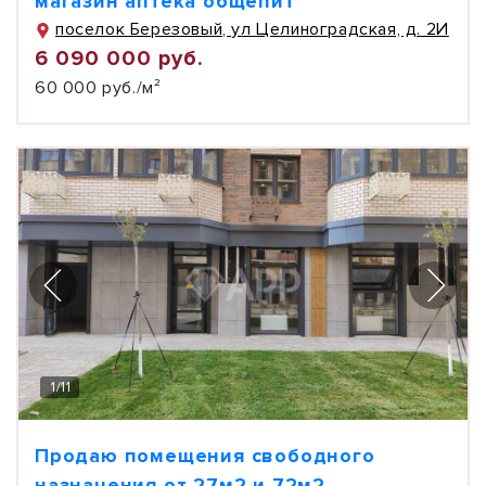
магазин аптека общепит
поселок Березовый, ул Целиноградская, д. 2И
6 090 000 руб.
60 000 руб./м²
1
/
11
Продаю помещения свободного
назначения от 27м2 и 72м2