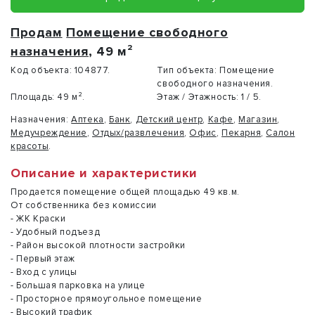
Продам
Помещение свободного
назначения
, 49 м²
Код объекта:
104877.
Тип объекта:
Помещение
свободного назначения.
Площадь:
49 м².
Этаж / Этажность:
1 / 5.
Назначения:
Аптека
,
Банк
,
Детский центр
,
Кафе
,
Магазин
,
Медучреждение
,
Отдых/развлечения
,
Офис
,
Пекарня
,
Салон
красоты
.
Описание и характеристики
Продается помещение общей площадью 49 кв.м.
От собственника без комиссии
- ЖК Краски
- Удобный подъезд
- Район высокой плотности застройки
- Первый этаж
- Вход с улицы
- Большая парковка на улице
- Просторное прямоугольное помещение
- Высокий трафик