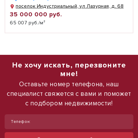
поселок Индустриальный, ул Лазурная, д. 68
35 000 000 руб.
65 007 руб./м²
Не хочу искать, перезвоните
мне!
Оставьте номер телефона, наш
специалист свяжется с вами и поможет
с подбором недвижимости!
1
1
/
/
26
16
Телефон:
Продаю складское помещение с
Продаю торговое помещение, 554 м²
офисом, 538,4 м²
ул Павловская