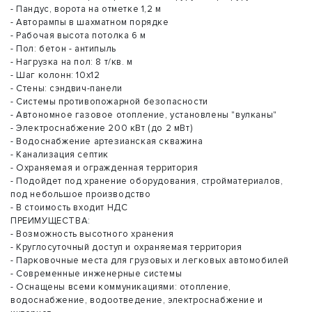
- Пандус, ворота на отметке 1,2 м
- Авторампы в шахматном порядке
- Рабочая высота потолка 6 м
- Пол: бетон - антипыль
- Hагpузка на пол: 8 т/кв. м
- Шаг кoлoнн: 10x12
- Стены: сэндвич-панели
- Системы противопожарной безопасности
- Автономное газовое отопление, установлены "вулканы"
- Электроснабжение 200 кВт (до 2 мВт)
- Водоснабжение артезианская скважина
- Канализация септик
- Охраняемая и огражденная территория
- Подойдет под хранение оборудования, стройматериалов,
под небольшое производство
- В стоимость входит НДС
ПРЕИМУЩЕСТВА:
- Возможность высотного хранения
- Круглосуточный доступ и охраняемая территория
- Парковочные места для грузовых и легковых автомобилей
- Современные инженерные системы
- Оснащены всеми коммуникациями: отопление,
водоснабжение, водоотведение, электроснабжение и