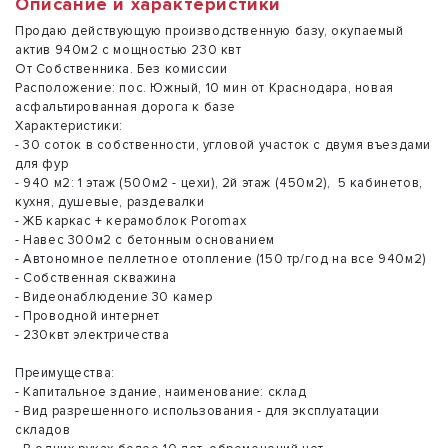
Описание и характеристики
Продаю действующую производственную базу, окупаемый
актив 940м2 с мощностью 230 квт
От Собственника. Без комиссии
Расположение: пос. Южный, 10 мин от Краснодара, новая
асфальтированная дорога к базе
Характеристики:
- 30 соток в собственности, угловой участок с двумя въездами
для фур
- 940 м2: 1 этаж (500м2 - цехи), 2й этаж (450м2), 5 кабинетов,
кухня, душевые, раздевалки
- ЖБ каркас + керамоблок Poromax
- Навес 300м2 с бетонным основанием
- Автономное пеллетное отопление (150 тр/год на все 940м2)
- Собственная скважина
- Видеонаблюдение 30 камер
- Проводной интернет
- 230квт электричества
Преимущества:
- Капитальное здание, наименование: склад
- Вид разрешенного использования - для эксплуатации
складов