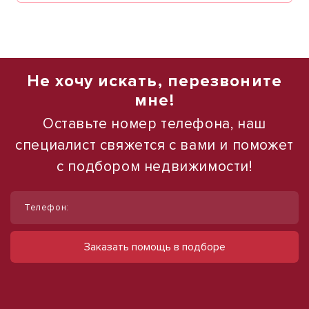
Не хочу искать, перезвоните
мне!
Оставьте номер телефона, наш
специалист свяжется с вами и поможет
с подбором недвижимости!
1
1
/
/
20
16
Телефон:
Продаю производственное
Продаю торговое помещение, 554 м²
помещение, 1 190,5 м²
ул Павловская
Заказать помощь в подборе
28 000 000 руб.
Мирный пр-д
200 000 000 руб.
50 542 руб./м²
167 997 руб./м²