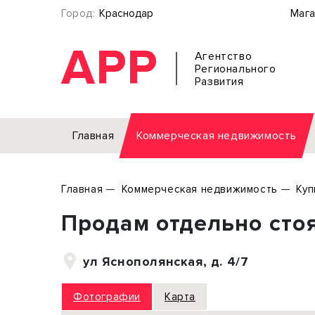
Город:
Краснодар
Мага
АРР
Агентство
Регионального
Развития
Главная
Коммерческая недвижимость
Аренда
Главная
Коммерческая недвижимость
Куп
Офис
Земел
Продам отдельно стоя
Торговое помещение
Отдел
Свободного назначения
Под о
ул Яснополянская, д. 4/7
Склад
Бизне
Производство
Торго
Фотографии
Карта