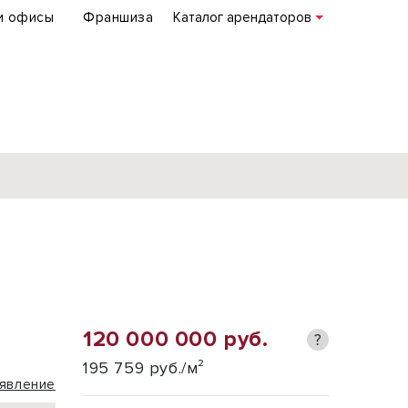
и офисы
Франшиза
Каталог арендаторов
База объектов
коммерческой
недвижимости
по всей России
120 000 000 руб.
?
Подробнее
195 759 руб./м²
явление