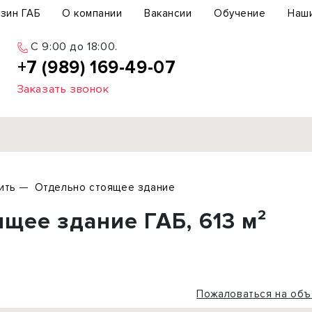
зин ГАБ
О компании
Вакансии
Обучение
Наш
C 9:00 до 18:00.
+7 (989) 169-49-07
Заказать звонок
Продажа
ить
Отдельно стоящее здание
ьный участок
Офис
щее здание ГАБ, 613 м²
ьное здание
Торговое помещение
бщепит
Свободного назначения
с-центр
Склад
вый центр
Бизнес
Пожаловаться на объ