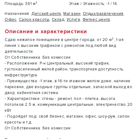
Площадь:
361 м².
Этаж / Этажность:
-1 / 16.
Назначения:
Детский центр
,
Магазин
,
Отдых/развлечения
,
Офис
,
Салон красоты
,
Склад
,
Услуги
,
Фитнес центр
.
Описание и характеристики
Сдаю нежилое помещение в центре города, от 20 м², 1-ая
линия с высоким трафиком с ремонтом под любой вид
деятельности.
От Собственника. Без комиссии
- Расположение: Р-н Центральный, высокий трафик,
густонаселенный жилой район, транспортная доступность,
инфраструктура
- Преимущества: -1 этаж, в 16-ти этажном жилом доме, наличие
парковки, две входные группы отдельные, запасной выход во
двор, кабинетная система.
- Характеристики: стены - ремонт, пол - плитка, высота
потолков 2,5 м, коммуникации центральные, электричество 20
кВт
- Подойдет под: свой бизнес, магазин, офис, шоу-рум, салон
красоты и т.д.
От Собственника. Без комиссии