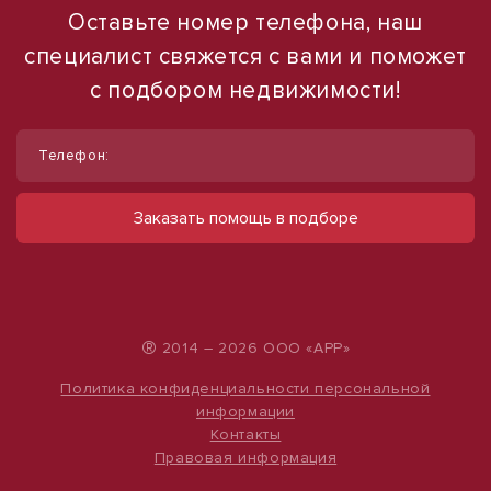
Оставьте номер телефона, наш
специалист свяжется с вами и поможет
с подбором недвижимости!
1
1
/
/
18
16
Телефон:
Сдам помещение свободного
Продаю торговое помещение, 554 м²
назначения, 60 м²
ул Павловская
Заказать помощь в подборе
28 000 000 руб.
снт Российский, ул Шоссейная
78 000 руб.
50 542 руб./м²
1 300 руб./м²
®
2014 – 2026 ООО «АРР»
Политика конфиденциальности персональной
информации
Контакты
Правовая информация