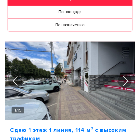
По площади
По назначению
1
/
15
Сдаю 1 этаж 1 линия, 114 м² с высоким
трафиком