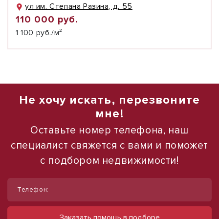
ул им. Степана Разина, д. 55
110 000 руб.
1 100 руб./м²
Не хочу искать, перезвоните
мне!
Оставьте номер телефона, наш
специалист свяжется с вами и поможет
с подбором недвижимости!
1
1
/
/
16
16
Телефон:
Сдаю 1 этаж 1 линия, 105 м² с высоким
Продаю торговое помещение, 554 м²
трафиком
ул Павловская
Заказать помощь в подборе