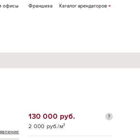
и офисы
Франшиза
Каталог арендаторов
База объектов
коммерческой
недвижимости
по всей России
130 000 руб.
?
Подробнее
2 000 руб./м²
явление