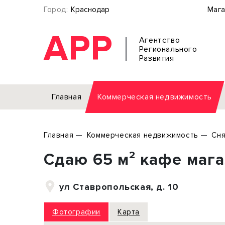
Город:
Краснодар
Мага
АРР
Агентство
Регионального
Развития
Главная
Коммерческая недвижимость
Аренда
Главная
Коммерческая недвижимость
Сня
Офис
Земел
Сдаю 65 м² кафе маг
Торговое помещение
Отдел
Свободного назначения
Под о
ул Ставропольская, д. 10
Склад
Бизне
Производство
Торго
Фотографии
Карта