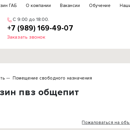
зин ГАБ
О компании
Вакансии
Обучение
Наш
C 9:00 до 18:00.
+7 (989) 169-49-07
Заказать звонок
Продажа
ть
Помещение свободного назначения
ьный участок
Офис
азин пвз общепит
ьное здание
Торговое помещение
бщепит
Свободного назначения
с-центр
Склад
вый центр
Бизнес
Пожаловаться на объ