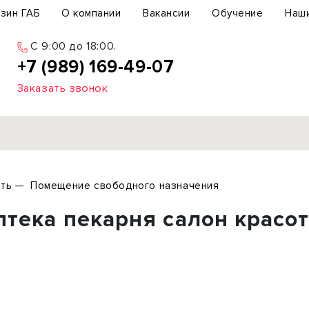
зин ГАБ
О компании
Вакансии
Обучение
Наш
C 9:00 до 18:00.
+7 (989) 169-49-07
Заказать звонок
Продажа
ть
Помещение свободного назначения
ьный участок
Офис
птека пекарня салон красо
ьное здание
Торговое помещение
бщепит
Свободного назначения
с-центр
Склад
вый центр
Бизнес