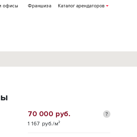
и офисы
Франшиза
Каталог арендаторов
База объектов
коммерческой
ты
недвижимости
по всей России
70 000 руб.
?
Подробнее
1 167 руб./м²