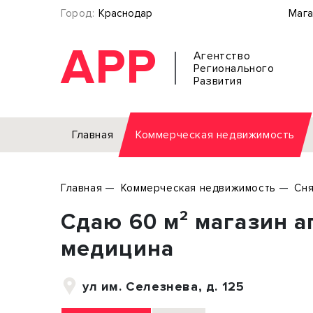
Город:
Краснодар
Мага
АРР
Агентство
Регионального
Развития
Главная
Коммерческая недвижимость
Аренда
Главная
Коммерческая недвижимость
Сня
Офис
Земел
Сдаю 60 м² магазин а
Торговое помещение
Отдел
Свободного назначения
Под о
медицина
Склад
Бизне
Производство
Торго
ул им. Селезнева, д. 125