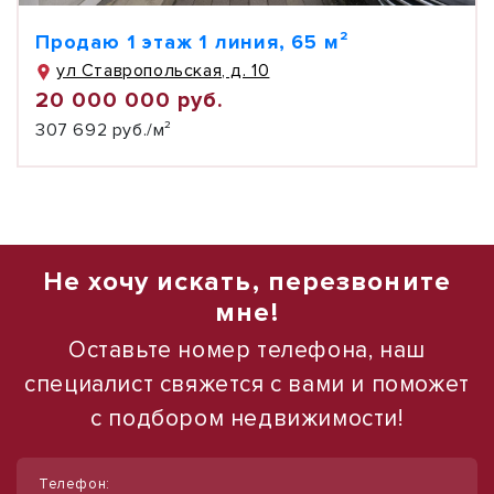
Продаю 1 этаж 1 линия, 65 м²
ул Ставропольская, д. 10
20 000 000 руб.
307 692 руб./м²
Не хочу искать, перезвоните
мне!
Оставьте номер телефона, наш
специалист свяжется с вами и поможет
с подбором недвижимости!
1
1
/
/
1
16
Телефон: