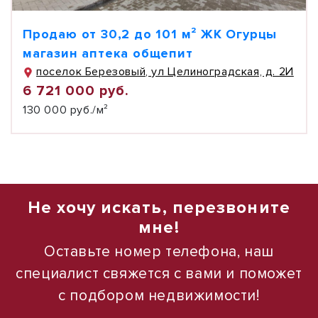
Продаю от 30,2 до 101 м² ЖК Огурцы
магазин аптека общепит
поселок Березовый, ул Целиноградская, д. 2И
6 721 000 руб.
130 000 руб./м²
Не хочу искать, перезвоните
мне!
Оставьте номер телефона, наш
специалист свяжется с вами и поможет
с подбором недвижимости!
1
1
/
/
1
16