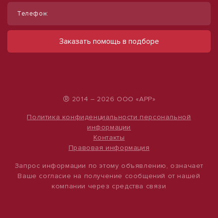
Телефон:
Продаю помещение свободного
Продаю торговое помещение, 554 м²
назначения, 95 м²
ул Павловская
Заказать помощь в подборе
28 000 000 руб.
ул Старокубанская, д. 124
21 900 000 руб.
50 542 руб./м²
230 526 руб./м²
®
2014 – 2026 ООО «АРР»
Политика конфиденциальности персональной
информации
Контакты
Правовая информация
Запрос информации по этому объявлению, означает
Ваше согласие на получение сообщений от нашей
компании через средства связи
1
/
10
1
/
28