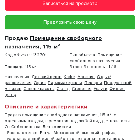
Записаться на просмотр
Предложить свою цену
Продаю
Помещение свободного
назначения
, 115 м²
Код объекта:
132701.
Тип объекта:
Помещение
свободного назначения.
Площадь:
115 м².
Этаж / Этажность:
-1 / 6.
Назначения:
Детский центр
,
Кафе
,
Магазин
,
Отдых/
развлечения
,
Офис
,
Парикмахерская
,
Пекарня
,
Продуктовый
магазин
,
Салон красоты
,
Склад
,
Столовая
,
Услуги
,
Фитнес
центр
.
Описание и характеристики
Продаю помещение свободного назначения, 115 м², с
отдельным входом, с ремонтом под любой вид деятельности.
От Собственника. Без комиссии
- Расположение: Р-н ул. Московской, высокий трафик,
густонаселенный жилой район, транспортная доступность,