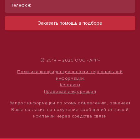
Телефон:
Продам готовый арендный бизнес,
Продаю торговое помещение, 554 м²
1 354,6 м²
ул Павловская
Заказать помощь в подборе
28 000 000 руб.
ул Солнечная, д. 15/5
110 000 000 руб.
50 542 руб./м²
81 205 руб./м²
®
2014 – 2026 ООО «АРР»
Политика конфиденциальности персональной
информации
Контакты
Правовая информация
Запрос информации по этому объявлению, означает
Ваше согласие на получение сообщений от нашей
компании через средства связи
1
/
10
1
/
11