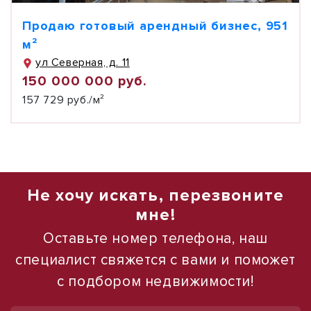
Продаю готовый арендный бизнес, 951
м²
ул Северная, д. 11
150 000 000 руб.
157 729 руб./м²
Не хочу искать, перезвоните
мне!
Оставьте номер телефона, наш
специалист свяжется с вами и поможет
с подбором недвижимости!
1
1
/
/
28
16