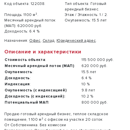
Код объекта:
122038.
Тип объекта:
Готовый
арендный бизнес.
Площадь:
1100 м².
Этаж / Этажность:
1 / 2.
Месячный арендный поток
Окупаемость:
15.5 лет
(МАП):
620000 руб.
Доходность:
6.4 %
Назначения:
Офис
,
Склад
,
Юридический адрес
.
Описание и характеристики
Стоимость объекта
:
115 500 000 руб.
Месячный арендный поток (МАП)
:
620 000 руб.
Окупаемость
:
15.5 лет
Доходность
:
6.4 %
Индексация
:
10 %
Окупаемость (с индексацией)
:
9.8 лет
Доходность (с индексацией):
10.2 %
Потенциальный МАП
:
800 000 руб.
Продаю готовый арендный бизнес, теплое складское
помещение, 1 100 м² с офисом на участке 20 соток
От Собственника. Без комиссии