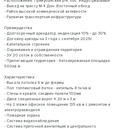
Расположение: Прикубанский р-н, пос. Индустриальный
- Выезд на трассу М-4 Дон, Восточный обход
- Район высокой коммерческой активности
- Развитая транспортная инфраструктура
Преимущества:
- Долгосрочный арендатор, индексация 10% - до 30%
- Договор аренды на 3 года с сентября 2025г.
- Капитальное строение
- Охраняемая и огражденная территория
- ЗУ 20 соток в собственности
- Прилегающая территория - бетонированная площадка
500кв.м
Характеристика:
- Высота потолка 6 м до фермы
- Пол: топпинговый бетон - антипыль 8 тн/кв.м
- Стены и кровля: сэндвич-панели 100мм
- Двое секционных ворот 4.20 м х 3 м
- На 2 этаже офисное помещение 135 кв.м с ремонтом и
электроразводкой
- Пожарная охрана
- Система видеонаблюдения
- Система приточной вентиляции и центрального